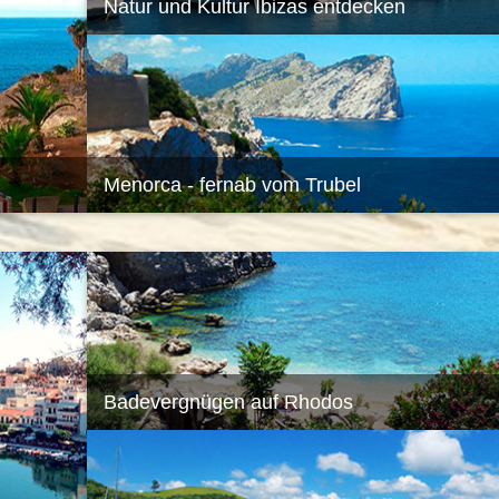
Natur und Kultur Ibizas entdecken
Menorca - fernab vom Trubel
Badevergnügen auf Rhodos